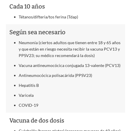
Cada 10 años
Tétanos/difteria/tos ferina (Tdap)
Según sea necesario
Neumonía (ciertos adultos que tienen entre 18 y 65 años
y que están en riesgo necesita recibir la vacuna PCV13 y
PPSV23; su médico recomendará la dosis)
Vacuna antineumocócica conjugada 13-valente (PCV13)
Antineumocócica polisacárida (PPSV23)
Hepatitis B
Varicela
COVID-19
Vacuna de dos dosis
Culebrilla (herpes zóster) (personas mayores de 60 años)