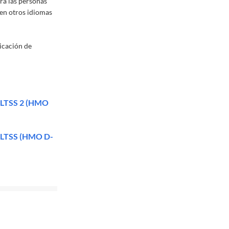
ra las personas
 en otros idiomas
icación de
e LTSS 2 (HMO
e LTSS (HMO D-