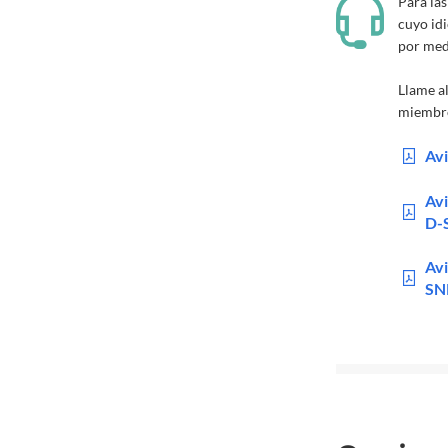
Para las
cuyo idi
por medi
Llame a
miembro
Avi
Avi
D-
Avi
SN