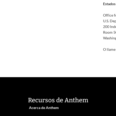
Estados 
Office f
U.S. De
200 Ind
Room 5
Washing
O llame
Recursos de Anthem
Acerca de Anthem