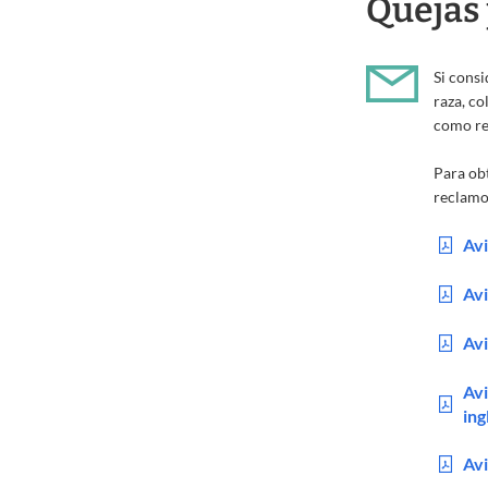
Quejas 
Si consi
raza, co
como re
Para ob
reclamo
Avi
Avi
Avi
Avi
ing
Avi