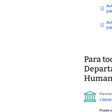
Avi
(H
Avi
(H
Para to
Departa
Humano
Para to
y Servi
Puede s