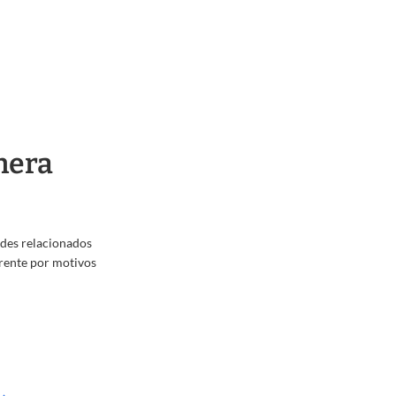
nera
ades relacionados
erente por motivos