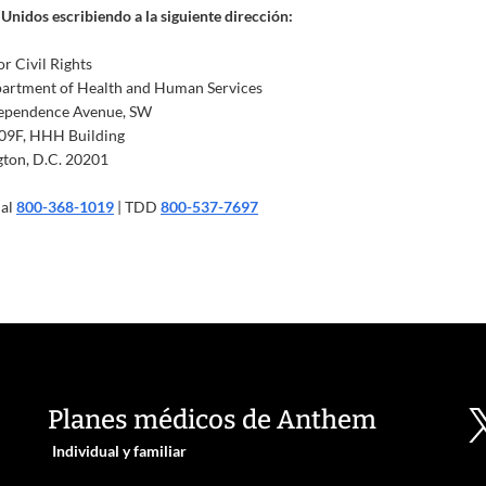
Unidos escribiendo a la siguiente dirección:
or Civil Rights
partment of Health and Human Services
ependence Avenue, SW
09F, HHH Building
ton, D.C. 20201
 al
800-368-1019
| TDD
800-537-7697
Planes médicos de Anthem
Individual y familiar