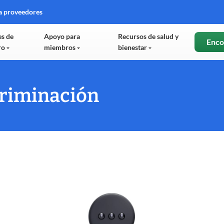
a proveedores
e
es de
Apoyo para
Recursos de salud y
Enco
ro
miembros
bienestar
tana
va
criminación