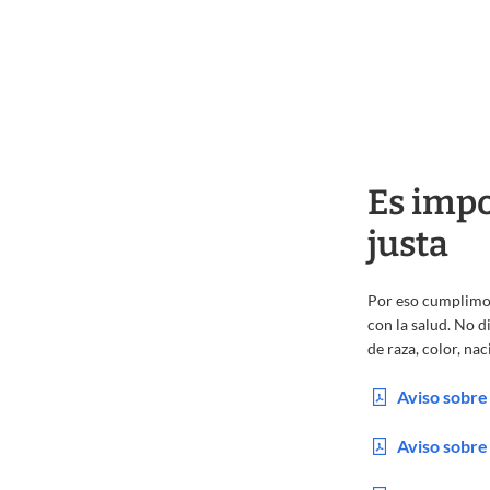
Es impo
justa
Por eso cumplimos
con la salud. No d
de raza, color, na
Aviso sobre
Aviso sobre 